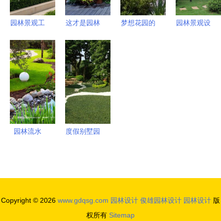
共铸品质生
活
园林景观工
这才是园林
梦想花园的
园林景观设
程中绿化施
设计 从形
灵魂 小径
计中的点景
工图设计的
式到灵魂的
设计圣典
技法与匠心
基本原则探
深度构建
考量
析
园林流水
度假别墅园
灵动之韵，
林设计效果
自然之魂
图 打造自
然与奢华的
完美融合
Copyright © 2026
www.gdqsg.com
园林设计
俊雄园林设计
园林设计
版
权所有
Sitemap