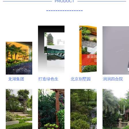
PRODUCT
----------------
龙湖集团
打造绿色生
北京别墅园
润润四合院
连续五年跻
活空间 专
林设计 泰
特殊地形中
身中国地产
业园林设
升景观，以
的苏式园林
十强，产品
计，为您定
卓越品质与
新中式别墅
力迭代与园
制诗意栖居
贴心服务雕
设计探索
林设计匠心
琢诗意栖居