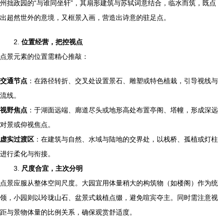
州拙政园的“与谁同坐轩”，其扇形建筑与苏轼词意结合，临水而筑，既点
出超然世外的意境，又框景入画，营造出诗意的驻足点。
2.
位置经营，把控视点
点景元素的位置需精心推敲：
交通节点
：在路径转折、交叉处设置景石、雕塑或特色植栽，引导视线与
流线。
视野焦点
：于湖面远端、廊道尽头或地形高处布置亭阁、塔幢，形成深远
对景或仰视焦点。
虚实过渡区
：在建筑与自然、水域与陆地的交界处，以栈桥、孤植或灯柱
进行柔化与衔接。
3.
尺度合宜，主次分明
点景应服从整体空间尺度。大园宜用体量稍大的构筑物（如楼阁）作为统
领，小园则以玲珑山石、盆景式栽植点缀，避免喧宾夺主。同时需注意视
距与景物体量的比例关系，确保观赏舒适度。