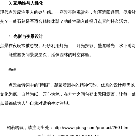
3.
互动性与人性化
现代点景应注重人的参与感。一座景亭除观赏外，能否遮阳避雨、促发社
交？一处石刻是否适合触摸休憩？功能性融入能提升点景的持久活力。
4.
光影与夜景设计
点景在夜晚常被忽视。巧妙利用灯光——月光投影、壁龛暖光、水下射灯
——能重塑夜间景观层次，延伸园林的时空体验。
###
点景如诗词中的“诗眼”，凝聚着园林的精神气韵。优秀的设计师需以
文化为底、自然为纸、匠心为笔，在方寸之间勾勒出无限意蕴，让每一处
点景都成为人与自然对话的生动注脚。
如若转载，请注明出处：http://www.gdqsg.com/product/260.html