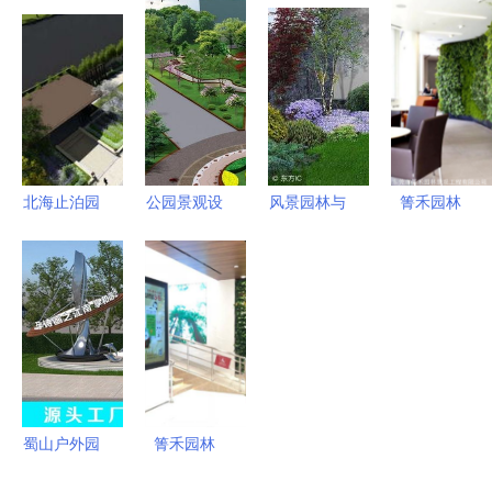
景观快题设
的诗意交响
运，打造诗
问题及自然
计中的高差
意栖居的园
景观特征展
处理艺术
林设计艺术
现路径探析
北海止泊园
公园景观设
风景园林与
箐禾园林
南园惊艳亮
计说明 解
景观设计
自然与人文
相 一园藏
析当代公园
同源异流的
的和谐交响
万象，山水
设计的核心
专业分野
入画来
重点与园林
艺术
蜀山户外园
箐禾园林
林景观设计
自然与人文