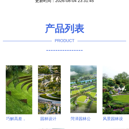
更新时间：2026-08-04 23:31:45
产品列表
PRODUCT
----------------
巧解高差，
园林设计
菏泽园林公
风景园林设
妙笔生花
自然与人文
司 匠心独
计中存在的