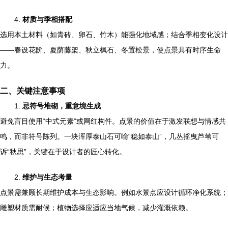
4.
材质与季相搭配
选用本土材料（如青砖、卵石、竹木）能强化地域感；结合季相变化设计
——春设花阶、夏荫藤架、秋立枫石、冬置松景，使点景具有时序生命
力。
二、关键注意事项
1.
忌符号堆砌，重意境生成
避免盲目使用“中式元素”或网红构件。点景的价值在于激发联想与情感共
鸣，而非符号陈列。一块浑厚泰山石可喻“稳如泰山”，几丛摇曳芦苇可
诉“秋思”，关键在于设计者的匠心转化。
2.
维护与生态考量
点景需兼顾长期维护成本与生态影响。例如水景点应设计循环净化系统；
雕塑材质需耐候；植物选择应适应当地气候，减少灌溉依赖。