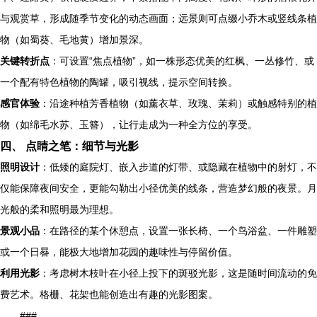
与观赏草，形成随季节变化的动态画面；远景则可点缀小乔木或竖线条植
物（如蜀葵、毛地黄）增加景深。
关键转折点
：可设置“焦点植物”，如一株形态优美的红枫、一丛修竹、或
一个配有特色植物的陶罐，吸引视线，提示空间转换。
感官体验
：沿途种植芳香植物（如薰衣草、玫瑰、茉莉）或触感特别的植
物（如绵毛水苏、玉簪），让行走成为一种全方位的享受。
四、 点睛之笔：细节与光影
照明设计
：低矮的庭院灯、嵌入步道的灯带、或隐藏在植物中的射灯，不
仅能保障夜间安全，更能勾勒出小径优美的线条，营造梦幻般的夜景。月
光般的柔和照明最为理想。
景观小品
：在路径的某个休憩点，设置一张长椅、一个鸟浴盆、一件雕塑
或一个日晷，能极大地增加花园的趣味性与停留价值。
利用光影
：考虑树木枝叶在小径上投下的斑驳光影，这是随时间流动的免
费艺术。格栅、花架也能创造出有趣的光影图案。
###