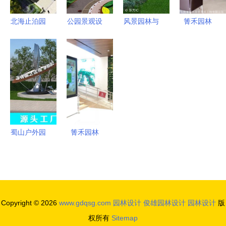
北海止泊园
公园景观设
风景园林与
箐禾园林
南园惊艳亮
计说明 解
景观设计
自然与人文
相 一园藏
析当代公园
同源异流的
的和谐交响
万象，山水
设计的核心
专业分野
入画来
重点与园林
艺术
蜀山户外园
箐禾园林
林景观设计
自然与人文
中的卡通不
交融的匠心
锈钢雕塑制
之作
造与园林设
Copyright © 2026
www.gdqsg.com
园林设计
俊雄园林设计
园林设计
版
计融合
权所有
Sitemap