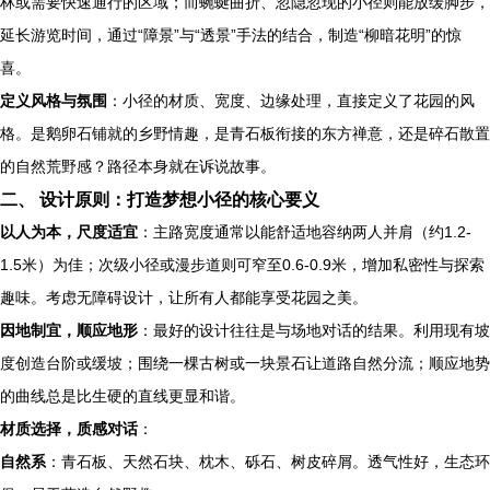
林或需要快速通行的区域；而蜿蜒曲折、忽隐忽现的小径则能放缓脚步，
延长游览时间，通过“障景”与“透景”手法的结合，制造“柳暗花明”的惊
喜。
定义风格与氛围
：小径的材质、宽度、边缘处理，直接定义了花园的风
格。是鹅卵石铺就的乡野情趣，是青石板衔接的东方禅意，还是碎石散置
的自然荒野感？路径本身就在诉说故事。
二、 设计原则：打造梦想小径的核心要义
以人为本，尺度适宜
：主路宽度通常以能舒适地容纳两人并肩（约1.2-
1.5米）为佳；次级小径或漫步道则可窄至0.6-0.9米，增加私密性与探索
趣味。考虑无障碍设计，让所有人都能享受花园之美。
因地制宜，顺应地形
：最好的设计往往是与场地对话的结果。利用现有坡
度创造台阶或缓坡；围绕一棵古树或一块景石让道路自然分流；顺应地势
的曲线总是比生硬的直线更显和谐。
材质选择，质感对话
：
自然系
：青石板、天然石块、枕木、砾石、树皮碎屑。透气性好，生态环