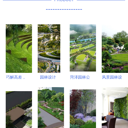
----------------
巧解高差，
园林设计
菏泽园林公
风景园林设
妙笔生花
自然与人文
司 匠心独
计中存在的
景观快题设
的诗意交响
运，打造诗
问题及自然
计中的高差
意栖居的园
景观特征展
处理艺术
林设计艺术
现路径探析