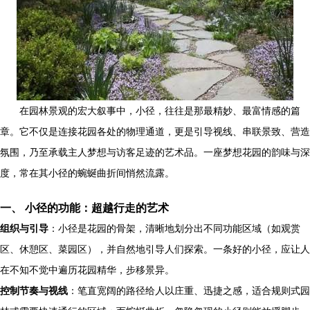
在园林景观的宏大叙事中，小径，往往是那最精妙、最富情感的篇
章。它不仅是连接花园各处的物理通道，更是引导视线、串联景致、营造
氛围，乃至承载主人梦想与访客足迹的艺术品。一座梦想花园的韵味与深
度，常在其小径的蜿蜒曲折间悄然流露。
一、 小径的功能：超越行走的艺术
组织与引导
：小径是花园的骨架，清晰地划分出不同功能区域（如观赏
区、休憩区、菜园区），并自然地引导人们探索。一条好的小径，应让人
在不知不觉中遍历花园精华，步移景异。
控制节奏与视线
：笔直宽阔的路径给人以庄重、迅捷之感，适合规则式园