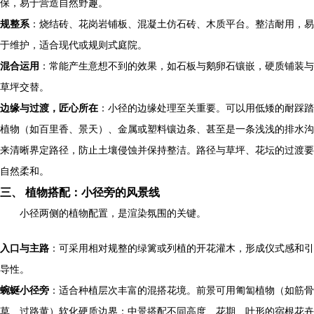
保，易于营造自然野趣。
规整系
：烧结砖、花岗岩铺板、混凝土仿石砖、木质平台。整洁耐用，易
于维护，适合现代或规则式庭院。
混合运用
：常能产生意想不到的效果，如石板与鹅卵石镶嵌，硬质铺装与
草坪交替。
边缘与过渡，匠心所在
：小径的边缘处理至关重要。可以用低矮的耐踩踏
植物（如百里香、景天）、金属或塑料镶边条、甚至是一条浅浅的排水沟
来清晰界定路径，防止土壤侵蚀并保持整洁。路径与草坪、花坛的过渡要
自然柔和。
三、 植物搭配：小径旁的风景线
小径两侧的植物配置，是渲染氛围的关键。
入口与主路
：可采用相对规整的绿篱或列植的开花灌木，形成仪式感和引
导性。
蜿蜒小径旁
：适合种植层次丰富的混搭花境。前景可用匍匐植物（如筋骨
草、过路黄）软化硬质边界；中景搭配不同高度、花期、叶形的宿根花卉